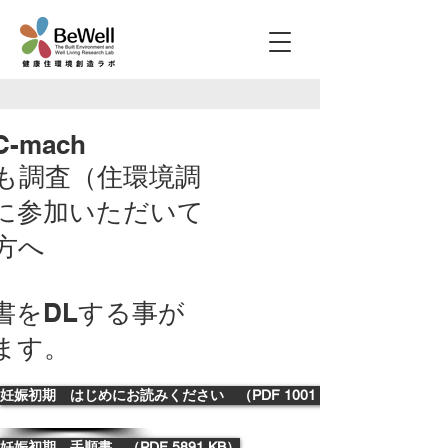
C-mach
も調査（住環境調
に参加いただいて
方へ
書をDLする事が
ます。
妊娠初期 はじめにお読みください （PDF 1001 KB）
妊娠初期 手順書 （PDF 5891 KB）