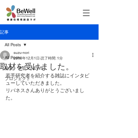
記事
All Posts
suzu-nori
All Posts
2018年12月1日
読了時間: 1分
取材を受けました。
論文・学会・NEWS
若手研究者を紹介する雑誌にインタビ
プロジェクト
ューしていただきました。
リバネスさんありがとうございまし
た。